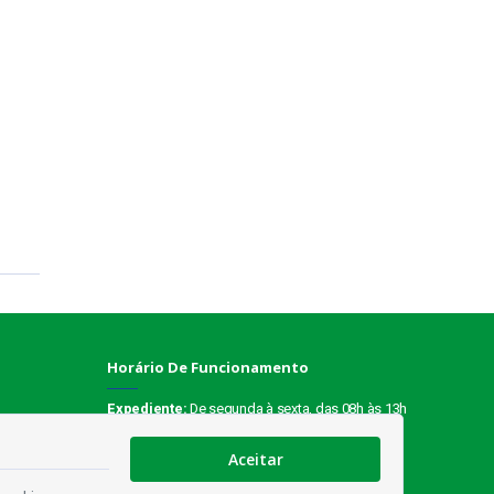
Horário De Funcionamento
Expediente:
De segunda à sexta, das 08h às 13h
Redes Socias
Aceitar
es