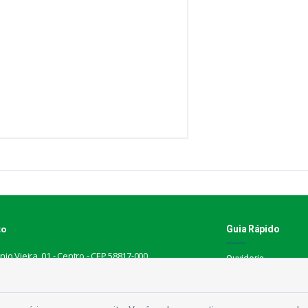
Guia Rápido
ço
io Vieira, 01 - Centro - CEP 58817-000
Ouvidoria
Mapa do Site
o
Perguntas Frequent