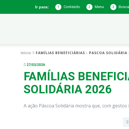
1
Conteúdo
2
Menu
3
Busca
Ir para:
Prefeitura
Início
FAMÍLIAS BENEFICIÁRIAS - PASCOA SOLIDÁRIA 
de
27/03/2026
FAMÍLIAS BENEFICI
SOLIDÁRIA 2026
Nazarezinho
A ação Páscoa Solidária mostra que, com gestos 
–