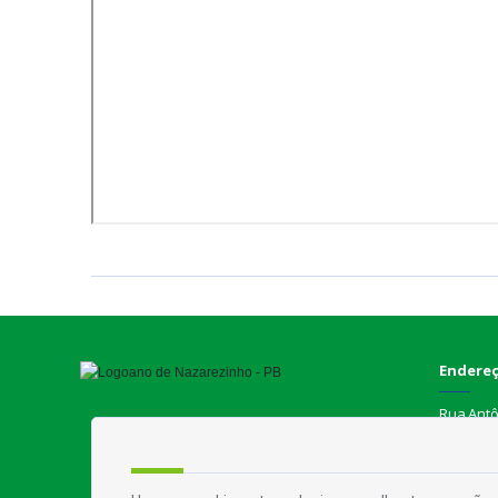
Endere
Rua Antôn
Contat