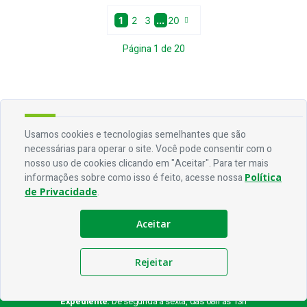
1
2
3
...
20
Página
1
de
20
Usamos cookies e tecnologias semelhantes que são
necessárias para operar o site. Você pode consentir com o
Endereço
nosso uso de cookies clicando em "Aceitar". Para ter mais
Rua Antônio Vieira, 01 - Centro - CEP 58817-000
informações sobre como isso é feito, acesse nossa
Política
de Privacidade
.
Contato
Aceitar
Telefone:
(83) 3554-1050
Email:
ouvidoria@nazarezinho.pb.gov.br
Rejeitar
Horário De Funcionamento
Expediente:
De segunda à sexta, das 08h às 13h